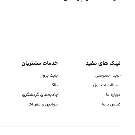
پارک جنگلی شهیدبهشتی (پارک سماور)
3893
متر
پل قلعه حاتم
5419
متر
لینک های مفید
خدمات مشتریان
حریم خصوصی
بلیت پرواز
سوالات متداول
بلاگ
درباره ما
جاذبه‌های گردشگری
تماس با ما
قوانین و مقررات