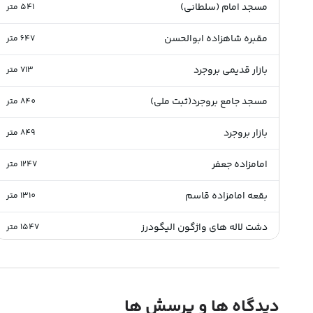
مسجد امام (سلطانی)
541
متر
مقبره شاهزاده ابوالحسن
647
متر
بازار قدیمی بروجرد
713
متر
مسجد جامع بروجرد(ثبت ملی)
840
متر
بازار بروجرد
849
متر
امامزاده جعفر
1247
متر
بقعه امامزاده قاسم
1310
متر
دشت لاله های واژگون الیگودرز
1547
متر
تپه جغا(بام بروجرد)
3071
متر
تپه چغا بروجرد
3103
متر
دیدگاه ها و پرسش ها