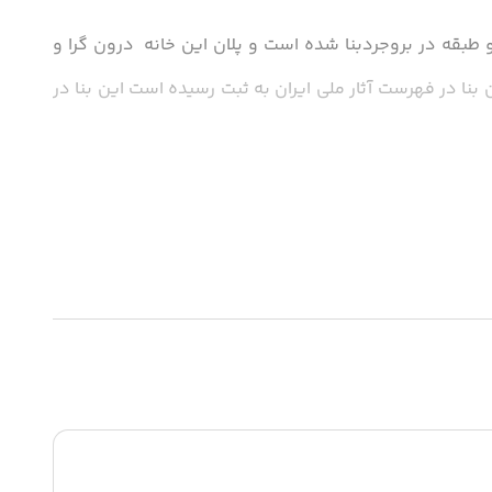
یکی از  مکانهای دیدنی و تاریخی استان لرستان خانه مصری بروجردی به مساحت حدود 800 متر  است که در  دوره قاجار  در دو طبقه در بروجردبنا شده است و پلان این خانه  درون گرا و 
شامل حیاط مرکزی میباشد.این بنا شامل تزیئنات خیره کننده ای است که با استفاده از اجر و کاشیکاری چوبی انجام شده است.این بنا در فهرست آثار ملی ایران به ثبت رسیده است این بنا در 