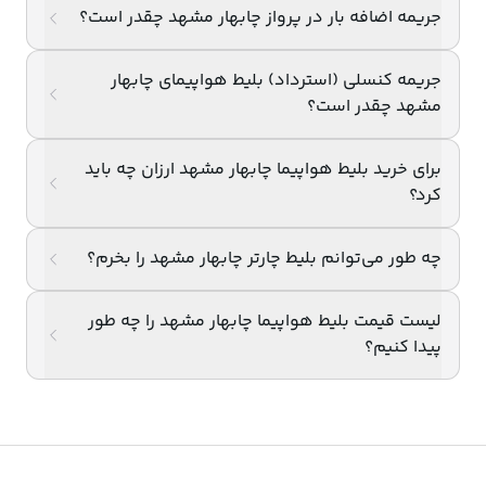
جریمه اضافه بار در پرواز چابهار مشهد چقدر است؟
راهنمای خرید اینترنتی بلیط هواپیما چابهار به مشهد در 
جریمه کنسلی (استرداد) بلیط هواپیمای چابهار
سپهرسیر بسیار ساده و سریع است. کافیست وارد سایت 
مشهد چقدر است؟
شوید، مبدأ و مقصد خود را انتخاب کنید، تاریخ پرواز را مشخص 
برای خرید بلیط هواپیما چابهار مشهد ارزان چه باید
کنید و از میان گزینه‌های موجود بهترین پرواز را انتخاب و 
کرد؟
خریداری نمایید. پرداخت امن و دریافت فوری بلیط، سفر شما را 
چه طور می‌توانم بلیط چارتر چابهار مشهد را بخرم؟
راحت و مطمئن می‌کند.
فرودگاه مشهد :
لیست قیمت بلیط هواپیما چابهار مشهد را چه طور
پیدا کنیم؟
فرودگاه بین‌المللی شهید هاشمی‌نژاد مشهد، فرودگاهی 
پرتردد در شمال غربی شهر مشهد است که حدود 
۱۰ کیلومتر از 
مرکز شهر
 فاصله دارد. این فرودگاه، مهم‌ترین مسیر ورود 