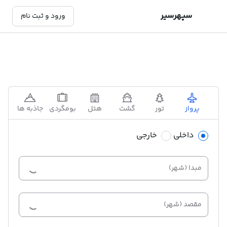
سپهرسیر
ورود و ثبت نام
پرواز
تور
گشت
هتل
بومگردی
جاذبه ها
قط
داخلی
خارجی
مبدا (شهر)
مقصد (شهر)