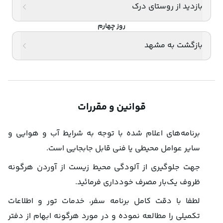
بازدید از روستای درک
کمتر یک سفر جذاب و هیجان انگیز را تجربه کنید. برخی افراد 
گمان می کنند 
تور لحظه آخری
 دارای امکانات کمتری نسبت به 
روز چهارم
بازگشت به مشهد
تور عادی است اما این فرضیه اشتباه است، علت ارزان تر بودن 
این تور نزدیک بودن زمان تور و داشتن صندلی خالی است. در 
واقع  با خرید تور لحظه آخری همان امکانات با هزینه کمتر در 
قوانین و مقررات
اختیارتان قرار داده می شود. برای
 رزرو کردن تور ارزان چابهار
همین حالا اقدام کنید. 
برنامه‌های اعلام شده با توجه به شرایط آب و هوایی و
سایر عوامل محیطی یا فنی قابل جابجایی است.
رزرو حضوری و تلفنی تور چابهار از مشهد
جهت جلوگیری از آلودگی محیط زیست از آوردن هرگونه
ظروف یک‌بار مصرف خودداری فرمائید.
برای رزرو کردن تور مشهد به چابهار کافی است با شماره تلفن 
لطفا با دقت کامل برنامه سفر، خدمات تور و اطلاعات
موجود در سایت تماس بگیرید یا به صورت حضوری نسبت به 
تکمیلی را مطالعه نموده و در مورد هرگونه ابهام از دفتر