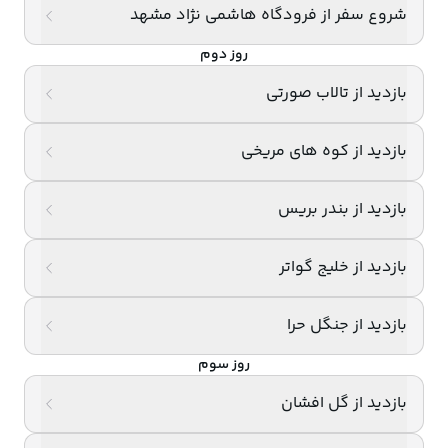
شروع سفر از فرودگاه هاشمی نژاد مشهد
طی تماس با کارشناسان ما بر اساس سلیقه خود اقدام به 
روز دوم
خرید 
بلیط هواپیما چابهار 
و 
رزرو هتل در چابهار 
فرمایید و یا 
بازدید از تالاب صورتی
اقدام به 
رزرو تور چابهار 
به صورت حضوری در دفتر مجموعه 
سپهرسیر فرمایید. در کنار این خدمات به صورت جداگانه 
بازدید از کوه های مریخی
میتوانید از خدمات 
تور چابهار گردی 
سپهرسیر بهره مند شوید 
بازدید از بندر بریس
که شامل بازدید از جاذبه های گردشگری همراه با لیدر محلی 
بازدید از خلیج گواتر
میباشد.
تور لحظه آخری چابهار ارزان
بازدید از جنگل حرا
روز سوم
چنانچه قصد سفر به چابهار را دارید 
خرید تور لحظه آخری چابهار
بازدید از گل افشان
یکی از بهترین فرصت ها است زیرا می توانید با هزینه بسیار 