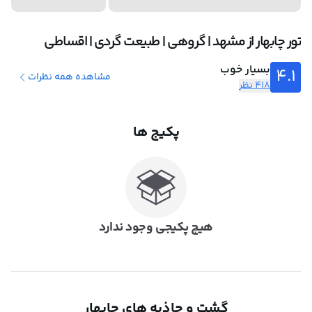
تور چابهار از مشهد | گروهی | طبیعت گردی | اقساطی
بسیار خوب
4.1
مشاهده همه نظرات
418 نظر
پکیج ها
هیچ پکیجی وجود ندارد
گشت و جاذبه های چابهار