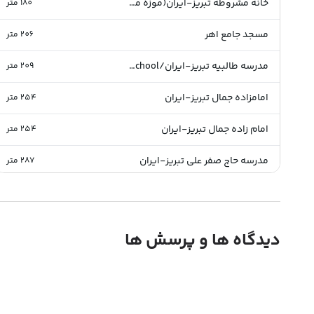
خانه مشروطه تبریز-ایران(موزه مشروطه تبریز)/Constitution House of Tabriz
180
متر
مسجد جامع اهر
206
متر
مدرسه طالبیه تبریز-ایران/Talebiyah School
209
متر
امامزاده جمال تبریز-ایران
254
متر
امام زاده جمال تبریز-ایران
254
متر
مدرسه حاج صفر علی تبریز-ایران
287
متر
موزه بازار و مشاغل تبریز
358
متر
بازار شیشه گر تبریز-ایران
369
متر
دیدگاه ها و پرسش ها
خانه سلطان القرایی تبریز-ایران
383
متر
خانه دکتر صحتی تبریز-ایران
390
متر